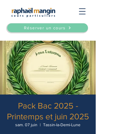
Réserver un cours
Pack Bac 2025 -
Printemps et juin 2025
sam. 07 juin
  |  
Tassin-la-Demi-Lune