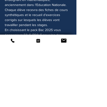
anciennement dans l'Education Nationale. 
Chaque élève recevra des fiches de cours 
synthétiques et le recueil d'exercices 
corrigés sur lesquels les élèves vont 
travailller pendant les stages.
En choisissant le pack Bac 2025 vous 
économisez 50 € (700 € pour les deux 
stages au lieu de 750 €) plutôt qu'en vous 
inscrivant séparément aux stage Vacances 
de printemps et au stage Ultimes révisions. 
Partager cet événement