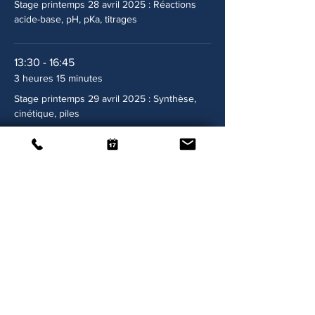
Stage printemps 28 avril 2025 : Réactions
acide-base, pH, pKa, titrages
13:30 - 16:45
3 heures 15 minutes
Stage printemps 29 avril 2025 : Synthèse,
cinétique, piles
Tout voir
6 autres éléments disponibles
Inscription
Vente expirée
Type de billet