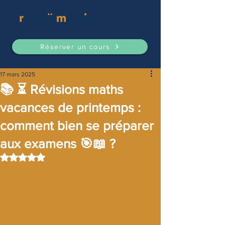
Réserver un cours
17 mars 2025
📚 ⏳ Révisions maths
vacances de printemps :
comment bien se préparer
aux examens 🎯📖 ?
Noté NaN étoiles sur 5.