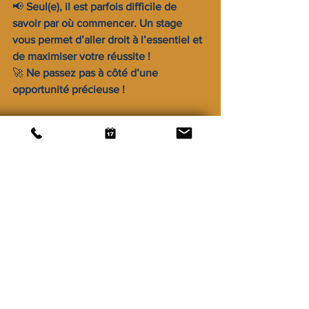
📢 
Seul(e), il est parfois difficile de 
savoir par où commencer. Un stage 
vous permet d’aller droit à l’essentiel et 
de maximiser votre réussite !
🚀 
Ne passez pas à côté d’une 
opportunité précieuse !
👉 
Voir les dates et réserver une place
5. Testez-vous avec des 
annales et entraînez-vous 
en conditions réelles
S’entraîner avec des sujets d’examens 
est essentiel pour 
se familiariser avec le 
format et gagner en rapidité
.
📄 
Où trouver des exercices et des 
sujets d’annales ?
📌 
J’ai Compris .com
 → Fiches de 