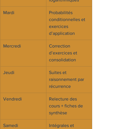
Mardi
Probabilités 
conditionnelles et 
exercices 
d’application
Mercredi
Correction 
d’exercices et 
consolidation
Jeudi
Suites et 
raisonnement par 
récurrence
Vendredi
Relecture des 
cours + fiches de 
synthèse
Samedi
Intégrales et 