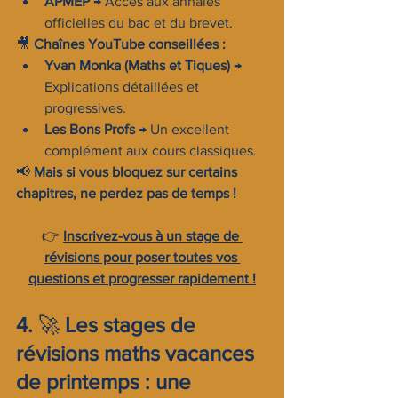
APMEP
 → Accès aux annales 
officielles du bac et du brevet.
🎥 
Chaînes YouTube conseillées :
Yvan Monka (Maths et Tiques)
 → 
Explications détaillées et 
progressives.
Les Bons Profs
 → Un excellent 
complément aux cours classiques.
📢 
Mais si vous bloquez sur certains 
chapitres, ne perdez pas de temps !
👉 
Inscrivez-vous à un stage de 
révisions pour poser toutes vos 
questions et progresser rapidement !
4. 
🚀 
Les stages de 
révisions maths vacances 
de printemps : une 